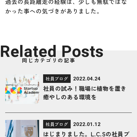
過去の長距離走の経験は、少しも無駄ではな
かった事への気づきがありました。
R
e
l
a
t
e
d
P
o
s
t
s
同じカテゴリの記事
2022.04.24
社員ブログ
社員の試み！職場に植物を置き
癒やしのある環境を
2022.01.12
社員ブログ
はじまりました。L.C.Sの社員ブ