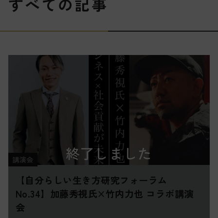
す
べ
て
の
記
事
終了しました
講演会
【自分らしい生き方研究フォーラム
No.34】加藤秀視氏×竹内力也 コラボ講演
会