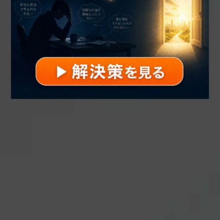
L
E
A
D
Y
O
U
R
S
E
L
F
T
O
Y
O
U
R
I
D
E
A
L
S
E
L
F