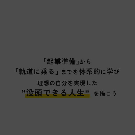
「
起業準備
」
から
「
軌道に乗る
」
体系的
学
までを
に
び
理想の自分を実現した
“没頭できる人生”
を描こう