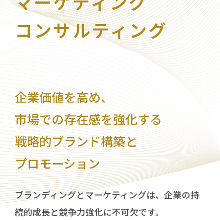
マーケティング
CSR活動
コンサルティング
お知らせ
採用情報
お問い合わせ
企業価値を高め、
市場での存在感を強化する
戦略的ブランド構築と
プロモーション
個人事業主・
竹内力也個人サイト
起業家向けサイト
ブランディングとマーケティングは、企業の持
続的成長と競争力強化に不可欠です。