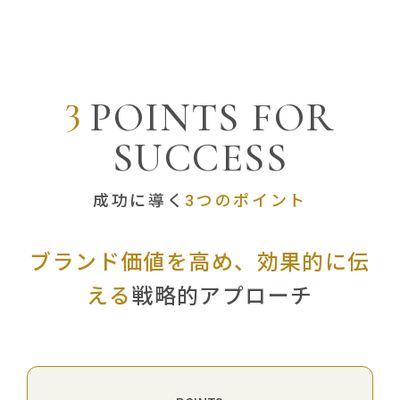
3
P
O
I
N
T
S
F
O
R
S
U
C
C
E
S
S
成功に導く
3つのポイント
ブランド価値を高め、効果的に伝
える
戦略的アプローチ