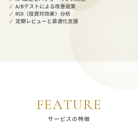
A/Bテストによる改善提案
ROI（投資対効果）分析
定期レビューと最適化支援
F
E
A
T
U
R
E
サービスの特徴