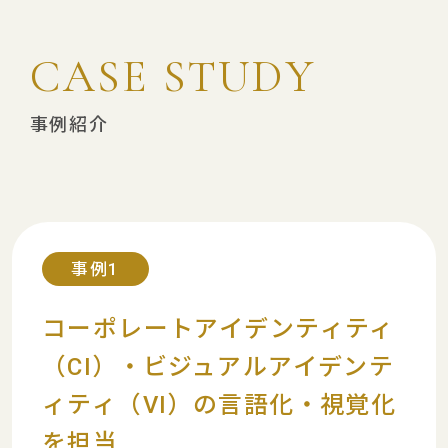
C
A
S
E
S
T
U
D
Y
事例紹介
事例1
コーポレートアイデンティティ
（CI）・
ビジュアルアイデンテ
ィティ（VI）の
言語化・視覚化
を担当