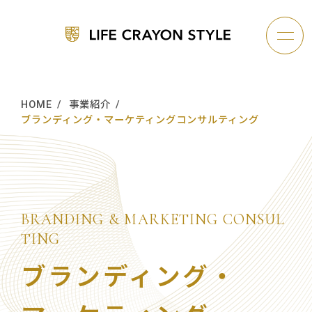
HOME
事業紹介
ブランディング・マーケティングコンサルティング
企業情報
B
R
A
N
D
I
N
G
&
M
A
R
K
E
T
I
N
G
C
O
N
S
U
L
事業紹介
T
I
N
G
ブランディング・
グループの取り組み