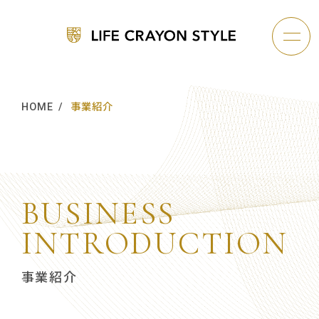
HOME
事業紹介
企業情報
B
U
S
I
N
E
S
S
I
N
T
R
O
D
U
C
T
I
O
N
事業紹介
事業紹介
グループの取り組み