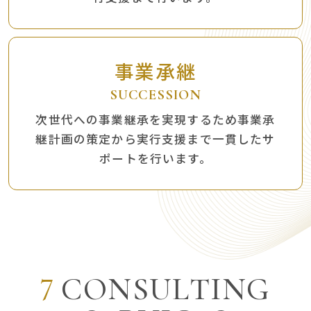
事業承継
SUCCESSION
次世代への事業継承を実現するため
事業承
継計画の策定から実行支援まで
一貫したサ
ポートを行います。
7
C
O
N
S
U
L
T
I
N
G